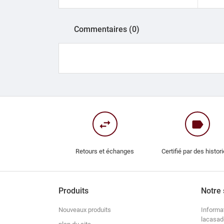
Commentaires (0)
swap_horiz
label
Retours et échanges
Certifié par des histor
Produits
Notre 
Nouveaux produits
Informa
lacasad