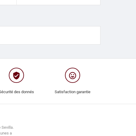
verified_user
sentiment_very_satisfied
Sécurité des donnés
Satisfaction garantie
 Sevilla.
Lunes a