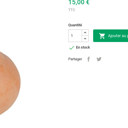
15,00 €
TTC
Quantité

Ajouter au 

En stock
Partager