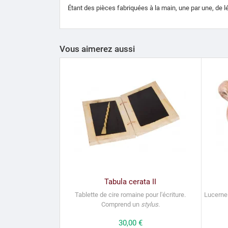
Étant des pièces fabriquées à la main, une par une, de l
Vous aimerez aussi
Tabula cerata II
Tablette de cire romaine pour l'écriture.
Lucerne
Comprend un
stylus
.
Prix
30,00 €