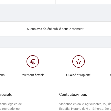
Aucun avis n'a été publié pour le moment.
euro_symbol
star_border
iens
Paiement flexible
Qualité et rapidité
société
Contactez-nous
tions légales de
Visítanos en calle Agricultores, 27, de
elrecreador.com
España. Horario de 9 a 13 horas. De 