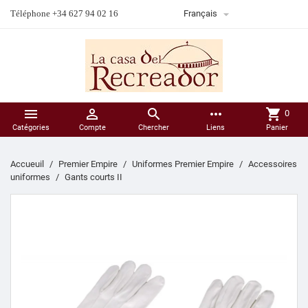

Téléphone +34 627 94 02 16
Français



more_horiz
shopping_cart
0
Catégories
Compte
Chercher
Liens
Panier
Accueuil
Premier Empire
Uniformes Premier Empire
Accessoires
uniformes
Gants courts II