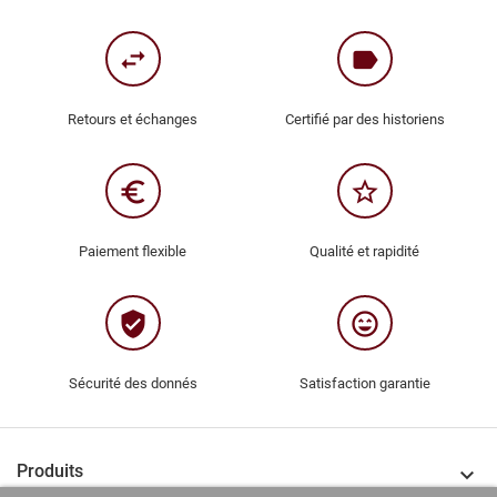
swap_horiz
label
Retours et échanges
Certifié par des historiens
euro_symbol
star_border
Paiement flexible
Qualité et rapidité
verified_user
sentiment_very_satisfied
Sécurité des donnés
Satisfaction garantie
Produits
