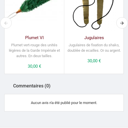
Plumet VI
Jugulaires
Plumet vert-rouge des unités
Jugulaires de fixation du shako,
G
légères de la Garde Impériale et
doublée de ecailles.
Or ou argent.
autres. En deux tailles.
Prix
30,00 €
Prix
30,00 €
Commentaires (0)
Aucun avis n'a été publié pour le moment.