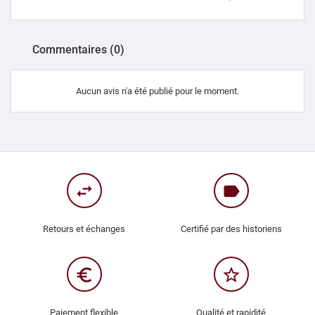
Commentaires (0)
Aucun avis n'a été publié pour le moment.
swap_horiz
label
Retours et échanges
Certifié par des historiens
euro_symbol
star_border
Paiement flexible
Qualité et rapidité