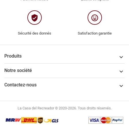
verified_user
sentiment_very_satisfied
Sécurité des donnés
Satisfaction garantie
Produits

Notre société

Contactez-nous

La Casa del Recreador © 2020-2026. Tous droits réservés.