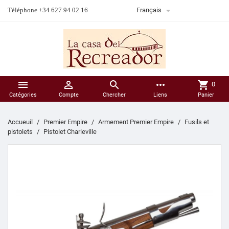

Téléphone +34 627 94 02 16
Français



more_horiz
shopping_cart
0
Catégories
Compte
Chercher
Liens
Panier
Accueuil
Premier Empire
Armement Premier Empire
Fusils et
pistolets
Pistolet Charleville