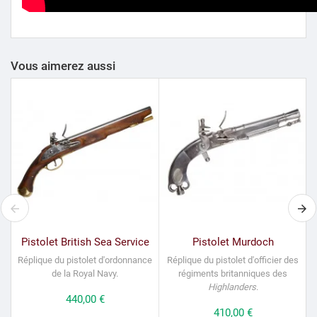
Vous aimerez aussi
Pistolet British Sea Service
Pistolet Murdoch
Réplique du pistolet d'ordonnance
Réplique du pistolet d'officier des
de la Royal Navy.
régiments britanniques des
Highlanders
.
Prix
440,00 €
Prix
410,00 €