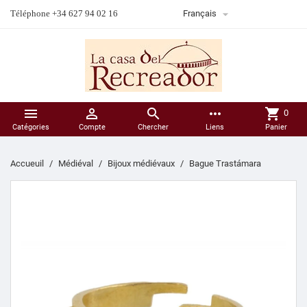

Téléphone +34 627 94 02 16
Français



more_horiz
shopping_cart
0
Catégories
Compte
Chercher
Liens
Panier
Accueuil
Médiéval
Bijoux médiévaux
Bague Trastámara