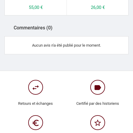
Prix
55,00 €
Prix
26,00 €
Commentaires (0)
Aucun avis n'a été publié pour le moment.
swap_horiz
label
Retours et échanges
Certifié par des historiens
euro_symbol
star_border