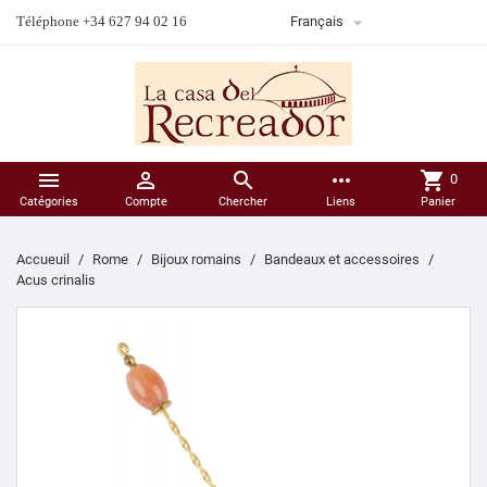

Téléphone +34 627 94 02 16
Français



more_horiz
shopping_cart
0
Catégories
Compte
Chercher
Liens
Panier
Accueuil
Rome
Bijoux romains
Bandeaux et accessoires
Acus crinalis