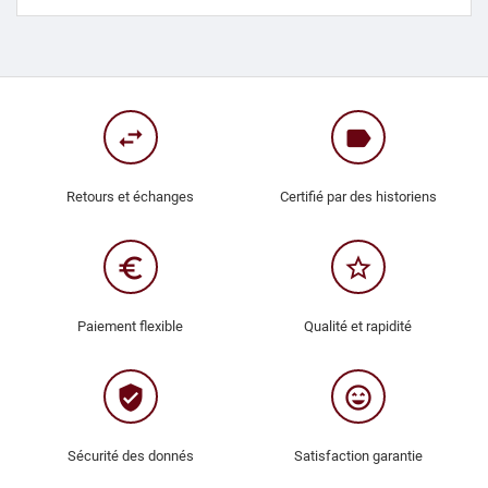
swap_horiz
label
Retours et échanges
Certifié par des historiens
euro_symbol
star_border
Paiement flexible
Qualité et rapidité
verified_user
sentiment_very_satisfied
Sécurité des donnés
Satisfaction garantie