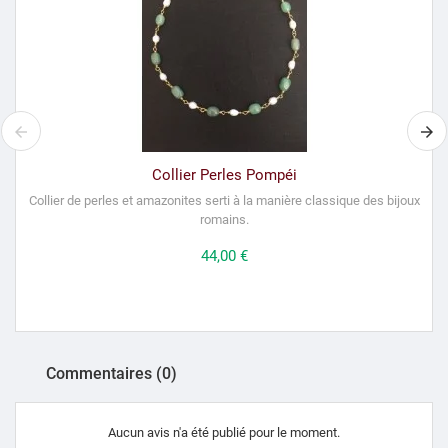
Collier Perles Pompéi
Collier de perles et amazonites serti à la manière classique des bijoux
P
romains.
Prix
44,00 €
Commentaires (0)
Aucun avis n'a été publié pour le moment.