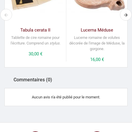
Tabula cerata II
Lucerna Méduse
Tablette de cire romaine pour
Lucerne romaine de volutes
B
l'écriture.
Comprend un
stylus
.
décorée de l'image de Méduse, la
gorgone.
Prix
30,00 €
Prix
16,00 €
Commentaires (0)
Aucun avis n'a été publié pour le moment.