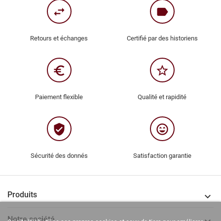
swap_horiz
label
Retours et échanges
Certifié par des historiens
euro_symbol
star_border
Paiement flexible
Qualité et rapidité
verified_user
sentiment_very_satisfied
Sécurité des donnés
Satisfaction garantie
Produits

Notre société