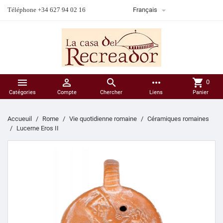

Téléphone +34 627 94 02 16
Français



more_horiz
shopping_cart
0
Catégories
Compte
Chercher
Liens
Panier
Accueuil
Rome
Vie quotidienne romaine
Céramiques romaines
Lucerne Eros II