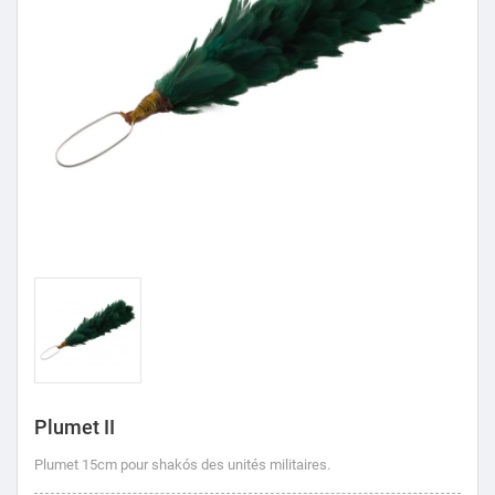
Plumet II
Plumet 15cm pour shakós des unités militaires.