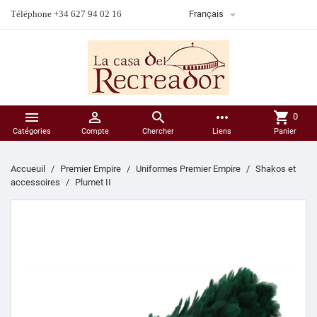

Téléphone +34 627 94 02 16
Français



more_horiz
shopping_cart
0
Catégories
Compte
Chercher
Liens
Panier
Accueuil
Premier Empire
Uniformes Premier Empire
Shakos et
accessoires
Plumet II