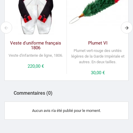
Veste d'uniforme français
Plumet VI
1806
Plumet vert-rouge des unités
Veste d'infanterie de ligne, 1806.
légères de la Garde Impériale et
c
autres. En deux tailles.
Prix
220,00 €
Prix
30,00 €
Commentaires (0)
Aucun avis n'a été publié pour le moment.