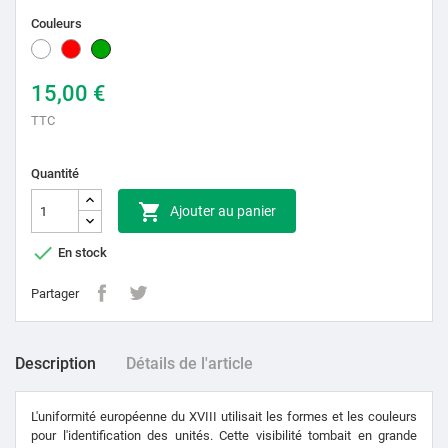
Couleurs
Blanc
Rouge
Vert
15,00 €
TTC
Quantité

Ajouter au panier

En stock
Partager
Description
Détails de l'article
L'uniformité européenne du XVIII utilisait les formes et les couleurs
pour l'identification des unités.
Cette visibilité tombait en grande