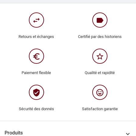
swap_horiz
label
Retours et échanges
Certifié par des historiens
euro_symbol
star_border
Paiement flexible
Qualité et rapidité
verified_user
sentiment_very_satisfied
Sécurité des donnés
Satisfaction garantie
Produits
