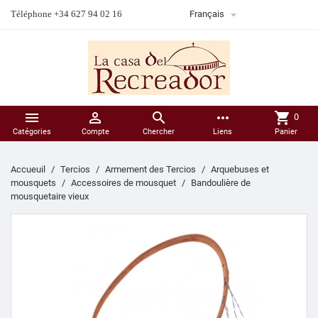

Téléphone +34 627 94 02 16
Français



more_horiz
shopping_cart
0
Catégories
Compte
Chercher
Liens
Panier
Accueuil
Tercios
Armement des Tercios
Arquebuses et
mousquets
Accessoires de mousquet
Bandoulière de
mousquetaire vieux