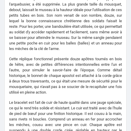
l'arquebusier, a été supprimée. La plus grande taille du mousquet,
debout, laissait le museau à la hauteur idéale pour l'utilisation de ces
petits tubes en bois. Son nom venait de son nombre, douze, sur
lequel la bonne connaissance chrétienne des soldats faisait le
reste. Pour les porter, une bandoulière était utilisée, ce qui permettait
au soldat d'y accéder rapidement et facilement, sans même avoir à
se baisser pour atteindre le museau. Sur la même sangle pendaient
une petite poche en cuir pour les balles (balles) et un anneau pour
les mèches de la clé de l'arme.
Cette réplique fonctionnel présente douze apôtres tournés en bois
de hêtre, avec de petites différences intentionnelles entre l'un et
l'autre, pour simuler le savoir-faire de l'époque. Comme détail
historique, le bonnet de chaque apostol est attaché à la corde grâce
à deux trous traversants, ce qui était une mesure de sécurité pour le
mousquetaire, qui n'avait pas à se soucier de le recapituler une fois
utilisé en pleine action.
Le bracelet est fait de cuir de haute qualité dans une jauge spéciale,
ce qui le rend très solide et résistant. Le cuir est traité avec de l'huile
de pied de bœuf pour une finition historique. Il est cousu à la main,
sans rivets ni boucles. Comprend un anneau en fer pour accrocher
les mèches, cousu avec une pince en cuir. Chaque apôtre est
suspendu à une double corde cirée, réglable en hauteur par le