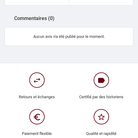
Commentaires (0)
Aucun avis n'a été publié pour le moment.
swap_horiz
label
Retours et échanges
Certifié par des historiens
euro_symbol
star_border
Paiement flexible
Qualité et rapidité