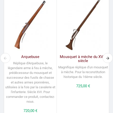
Arquebuse
Mousquet à mèche du XVIe
siècle
Réplique d'Arquebuse, le
Magnifique réplique d'un mousquet
légendaire arme à feu à mèche,
à mèche.
Pour la reconstitution
prédécesseur du mousquet et
historique du 16ème siècle.
successeur des fusils de chasse
et autres armes pionnières,
Prix
725,00 €
utilisées à la fois par la cavalerie et
l'infanterie. Siècle XVI. Pour
commander ce produit, contactez-
nous.
Prix
720,00 €