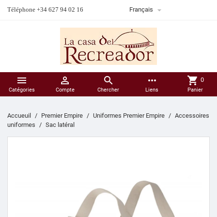

Téléphone +34 627 94 02 16
Français



more_horiz
shopping_cart
0
Catégories
Compte
Chercher
Liens
Panier
Accueuil
Premier Empire
Uniformes Premier Empire
Accessoires
uniformes
Sac latéral