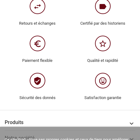
swap_horiz
label
Retours et échanges
Certifié par des historiens
euro_symbol
star_border
Paiement flexible
Qualité et rapidité
verified_user
sentiment_very_satisfied
Sécurité des donnés
Satisfaction garantie
Produits

Notre société

Ce site Web utilise ses propres cookies et ceux de tiers pour améliorer