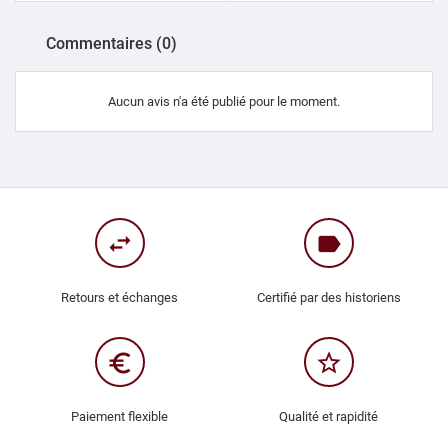
Commentaires (0)
Aucun avis n'a été publié pour le moment.
swap_horiz
label
Retours et échanges
Certifié par des historiens
euro_symbol
star_border
Paiement flexible
Qualité et rapidité