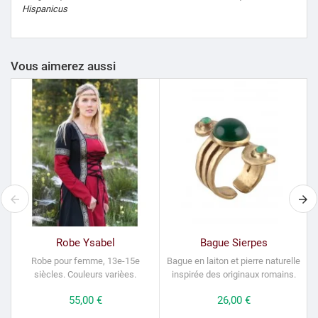
Hispanicus
Vous aimerez aussi
Robe Ysabel
Bague Sierpes
Robe pour femme, 13e-15e
Bague en laiton et pierre naturelle
siècles.
Couleurs varièes.
inspirée des originaux romains.
Prix
55,00 €
Prix
26,00 €