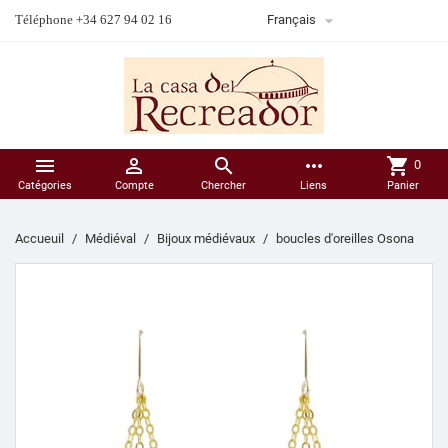

Téléphone +34 627 94 02 16
Français



more_horiz
shopping_cart
0
Catégories
Compte
Chercher
Liens
Panier
Accueuil
Médiéval
Bijoux médiévaux
boucles d'oreilles Osona