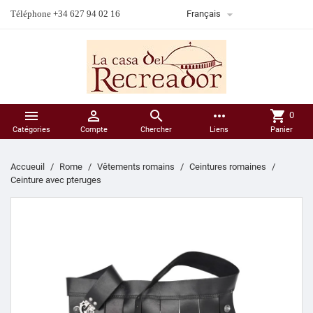

Téléphone +34 627 94 02 16
Français



more_horiz
shopping_cart
0
Catégories
Compte
Chercher
Liens
Panier
Accueuil
Rome
Vêtements romains
Ceintures romaines
Ceinture avec pteruges