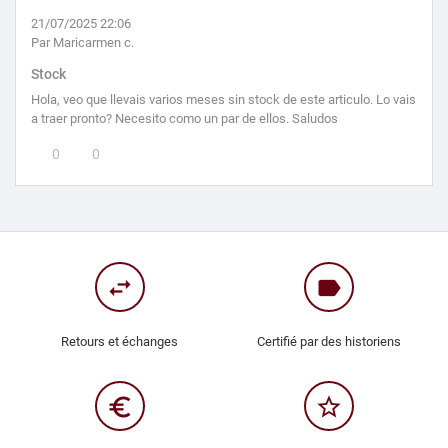
21/07/2025 22:06
Par Maricarmen c.
Stock
Hola, veo que llevais varios meses sin stock de este articulo. Lo vais
a traer pronto? Necesito como un par de ellos. Saludos
0
0
swap_horiz
label
Retours et échanges
Certifié par des historiens
euro_symbol
star_border