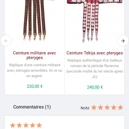
Ceinture militaire avec
Ceinture Tekija avec pteryges
pteryges
Réplique authentique d'un balteus
Réplique d'une ceinture militaire
romain de la période flavienne
avec
pteruges
amovibles. En or ou
(seconde moitié du Ier siècle après
en argent.
JC)
Prix
220,00 €
Prix
240,00 €
Commentaires (1)
Note