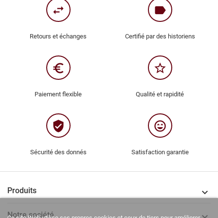
swap_horiz
label
Retours et échanges
Certifié par des historiens
euro_symbol
star_border
Paiement flexible
Qualité et rapidité
verified_user
sentiment_very_satisfied
Sécurité des donnés
Satisfaction garantie
Produits

Notre société

Ce site Web utilise ses propres cookies et ceux de tiers pour améliorer