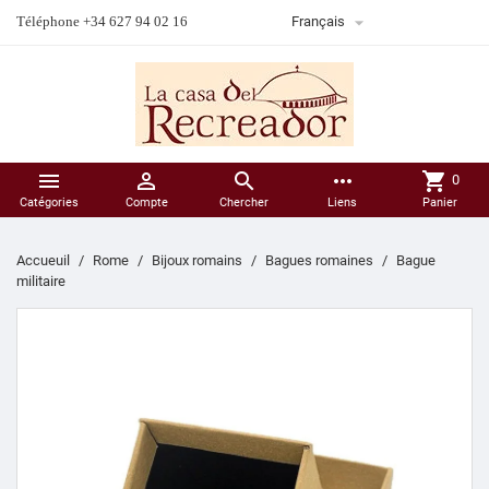

Téléphone +34 627 94 02 16
Français



more_horiz
shopping_cart
0
Catégories
Compte
Chercher
Liens
Panier
Accueuil
Rome
Bijoux romains
Bagues romaines
Bague
militaire