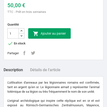
50,00 €
TTC
Prêt en trois semaines
Quantité

Ajouter au panier

En stock
Partager
Description
Détails de l'article
L'utilisation d'anneaux par les légionnaires romains est confirmée,
tant en argent qu'en or. Le légionnaire aimait y représenter l'animal
totémique de sa légion ou très fréquemment le nom de son unité.
L'original archéologique qui inspire cette réplique est en or et est
exposé au Römisch-Germanisches Zentralmuseum, Mayence,