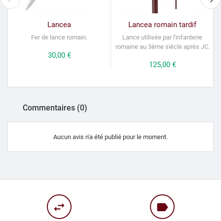
Lancea
Lancea romain tardif
Fer de lance romain.
Lance utilisée par l'infanterie
romaine au 3ème siècle après JC.
l
Prix
30,00 €
Prix
125,00 €
Commentaires (0)
Aucun avis n'a été publié pour le moment.
swap_horiz
label