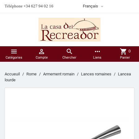

Téléphone +34 627 94 02 16
Français



more_horiz
shopping_cart
0
Catégories
Compte
Chercher
Liens
Panier
Accueuil
Rome
Armement romain
Lances romaines
Lancea
lourde