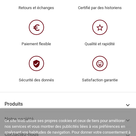
Retours et échanges
Certifié par des historiens
euro_symbol
star_border
Paiement flexible
Qualité et rapidité
verified_user
sentiment_very_satisfied
Sécurité des donnés
Satisfaction garantie
Produits

Notre société

Ce site Web utilise ses propres cookies et ceux de tiers pour améliorer
nos services et vous montrer des publicités liées à vos préférences en
analysant vos habitudes de navigation. Pour donner votre consentement à
Contactez-nous
