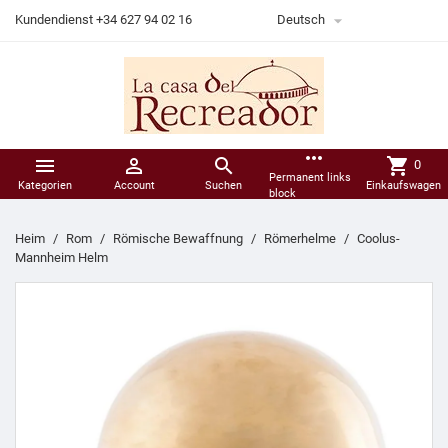

Kundendienst +34 627 94 02 16
Deutsch
more_horiz



shopping_cart
0
Permanent links
Kategorien
Account
Suchen
Einkaufswagen
block
Heim
Rom
Römische Bewaffnung
Römerhelme
Coolus-
Mannheim Helm