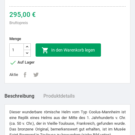
295,00 €
Bruttopreis
Menge

In den Warenkorb legen

Auf Lager
Aktie
Beschreibung
Produktdetails
Dieser wunderbare römische Helm vom Typ Coolus-Mannheim ist
eine Replik eines Helms aus der Mitte des 1. Jahrhunderts v. Chr.
(ca. 50 v. Chr.), der in Vieille-Toulouse, Frankreich, gefunden wurde.
Das bronzene Original, bemerkenswert gut erhalten, ist im Musée
Saint-Raymond in Toulouse zu bewundern (siehe Bild unten).