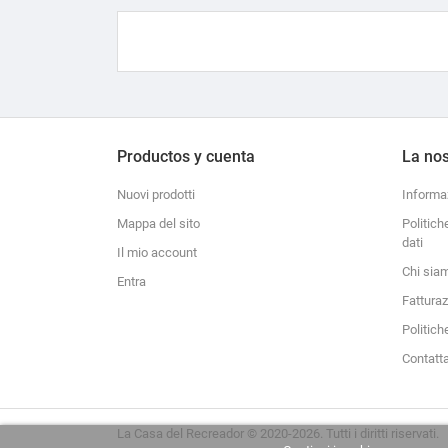
Productos y cuenta
La nos
Nuovi prodotti
Informa
Mappa del sito
Politich
dati
Il mio account
Chi sia
Entra
Fattura
Politich
Contatt
La Casa del Recreador © 2020-2026. Tutti i diritti riservati.