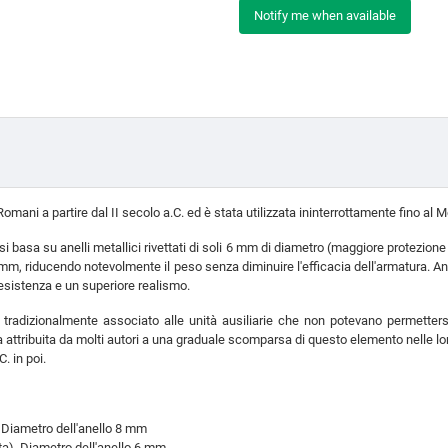
Notify me when available
 Romani a partire dal II secolo a.C. ed è stata utilizzata ininterrottamente fino al 
i basa su anelli metallici rivettati di soli 6 mm di diametro (maggiore protezione 
, riducendo notevolmente il peso senza diminuire l'efficacia dell'armatura. Anelli
resistenza e un superiore realismo.
 tradizionalmente associato alle unità ausiliarie che non potevano permettersi
ta attribuita da molti autori a una graduale scomparsa di questo elemento nelle lo
. in poi.
). Diametro dell'anello 8 mm
iata). Diametro dell'anello 6 mm