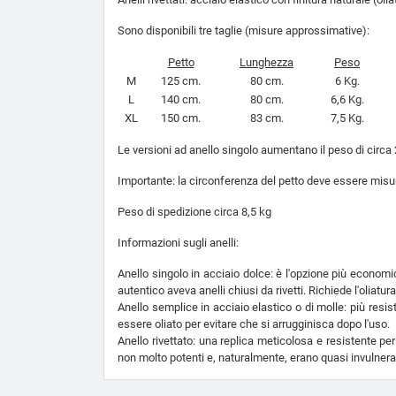
Sono disponibili tre taglie (misure approssimative):
Petto
Lunghezza
Peso
M
125 cm.
80 cm.
6 Kg.
L
140 cm.
80 cm.
6,6 Kg.
XL
150 cm.
83 cm.
7,5 Kg.
Le versioni ad anello singolo aumentano il peso di circa 
Importante: la circonferenza del petto deve essere misur
Peso di spedizione circa 8,5 kg
Informazioni sugli anelli:
Anello singolo in acciaio dolce: è l'opzione più economi
autentico aveva anelli chiusi da rivetti. Richiede l'oliatu
Anello semplice in acciaio elastico o di molle: più resist
essere oliato per evitare che si arrugginisca dopo l'uso.
Anello rivettato: una replica meticolosa e resistente per
non molto potenti e, naturalmente, erano quasi invulnerabil