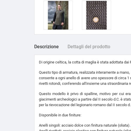
Descrizione
Dettagli del prodotto
Di origine celtica, la cotta di maglia è stata adottata dai
Questo tipo di armatura, realizzata interamente a mano, s
consente a ogni anello di avere uno spessore di circa 1 mm
rivetti rotondi, conferendo all'insieme una straordinaria 
Questo modello è privo di spalline, motivo per cui era
giacimenti archeologici a partire dal II secolo d.C. è sta
per la rievocazione del legionario romano dal II secolo d.C
Disponibile in due finiture:
Anelli singoli: acciaio dolce con finitura naturale (oliata
Anelli rivettati: acciaio elastico con finitura naturale (ol