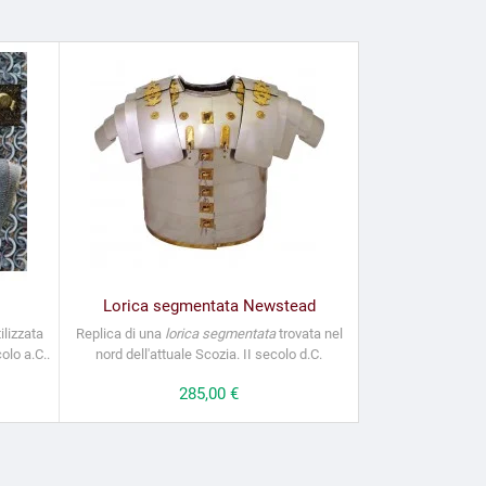
Lorica segmentata Newstead
ilizzata
Replica di una
lorica segmentata
trovata nel
olo a.C..
nord dell'attuale Scozia. II secolo d.C.
Prezzo
285,00 €