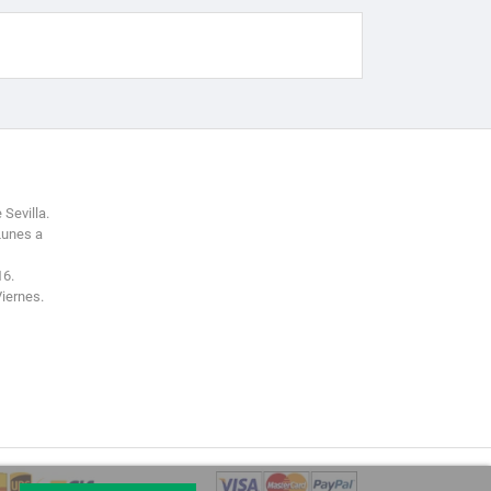
 Sevilla.
Lunes a
16.
Viernes.