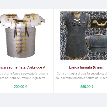
rica segmentata Corbridge A
Lorica hamata (6 mm)
ica di una
lorica segmentata
romana
Cotta di maglia di qualità superiore, ut
ata nel nord dell'attuale Inghilterra.
dall'esercito romano a partire dal II sec
Prezzo
200,00 €
Prezzo
550,00 €