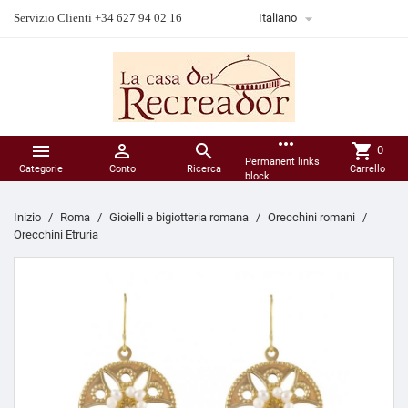

Servizio Clienti +34 627 94 02 16
Italiano
more_horiz



shopping_cart
0
Permanent links
Categorie
Conto
Ricerca
Carrello
block
Inizio
Roma
Gioielli e bigiotteria romana
Orecchini romani
Orecchini Etruria