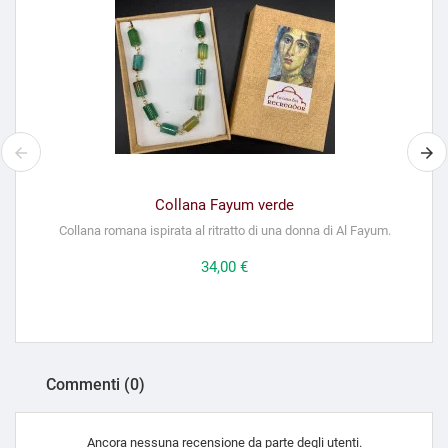
Collana Fayum verde
Collana romana ispirata al ritratto di una donna di Al Fayum.
Prezzo
34,00 €
Commenti (0)
Ancora nessuna recensione da parte degli utenti.