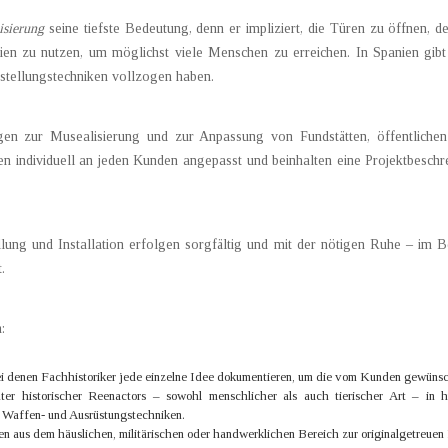
isierung
seine tiefste Bedeutung, denn er impliziert, die Türen zu öffnen, d
en zu nutzen, um möglichst viele Menschen zu erreichen. In Spanien gibt 
stellungstechniken vollzogen haben.
ngen zur Musealisierung und zur Anpassung von Fundstätten, öffentliche
n individuell an jeden Kunden angepasst und beinhalten eine Projektbesc
lung und Installation erfolgen sorgfältig und mit der nötigen Ruhe – im B
.
:
ei denen Fachhistoriker jede einzelne Idee dokumentieren, um die vom Kunden gewünsc
ter historischer Reenactors – sowohl menschlicher als auch tierischer Art – in h
, Waffen- und Ausrüstungstechniken.
n aus dem häuslichen, militärischen oder handwerklichen Bereich zur originalgetreuen