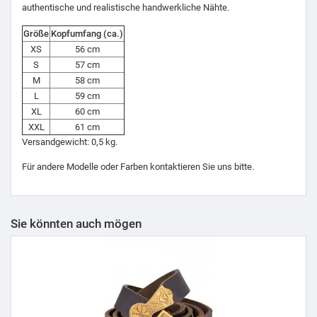
authentische und realistische handwerkliche Nähte.
Größe
Kopfumfang (ca.)
XS
56 cm
S
57 cm
M
58 cm
L
59 cm
XL
60 cm
XXL
61 cm
Versandgewicht: 0,5 kg.
Für andere Modelle oder Farben kontaktieren Sie uns bitte.
Sie könnten auch mögen