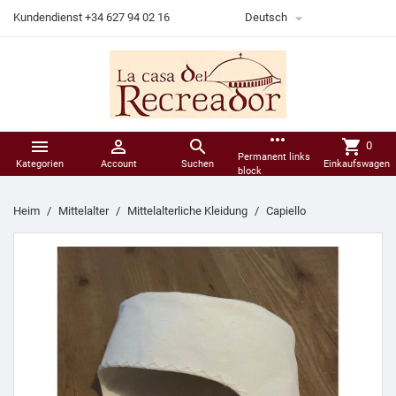

Kundendienst +34 627 94 02 16
Deutsch
more_horiz



shopping_cart
0
Permanent links
Kategorien
Account
Suchen
Einkaufswagen
block
Heim
Mittelalter
Mittelalterliche Kleidung
Capiello