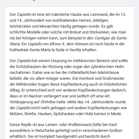
Der
Capiello
ist eine Art männliche Haube aus Leinwand, die im 13.
und 14. Jahrhundert von wohlhabenden Herren, Adeligen,
Aristokraten und Monarchen häufig getragen wurde. Es gab
schlichte Modelle oder solche mit Brokat und Stickereien, wie man
sie bei Königen sehen kann, zum Beispiel in den
Cantigas de Santa
María
. Ein
Capiello
von Alfons X. dem Weisen ist noch heute in der
Kathedrale Santa María la Sede in Sevilla erhalten.
Der
Capiello
hat seinen Ursprung im militärischen Bereich und sollte
die Schutzhauben der Rüstung oder sogar den zylindrischen Helm
nachahmen. Daher war er bei der mittelalterlichen Adelsklasse
beliebt, die vor allem Krieger waren. Die Komture und Großmeister
der Militärorden trugen diese Kopfbedeckung auch im klösterlichen
Alltag. Er unterschied sich von anderen Kopfbedeckungen dadurch,
dass er im Nacken verlängert war und seitlich oft eine Art
Verlängerung auf Ohrhöhe hatte. Mitte des 14. Jahrhunderts wurde
der
Capiello
nicht mehr getragen und andere Kopfbedeckungen wie
Mützen, Biretts, Hauben, Spitzhauben oder Hüte kamen in Mode.
Diese Replik ist aus Leinen- oder Wollleinwand (bitte bei Kauf
auswählen) in Naturfarbe gefertigt und in verschiedenen Größen
erhältlich. Sie ist komplett handgenäht und besticht durch