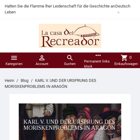
Halten Sie die Flamme lher Leidenschaft für die Geschichte an
Deutsch

Leben
more_horiz



shopping_cart
0
Permanent links
Kategorien
Account
Suchen
Einkaufswagen
block
Heim
Blog
KARL V. UND DER URSPRUNG DES
MORISKENPROBLEMS IN ARAGÓN
KARL V. UND DER URSPRUNG DES
MORISKENPROBLEMS IN ARAGÓN