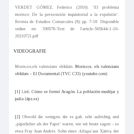
VERDET GÓMEZ, Federico (2010). “El problema
morisco: De la persecución inquisitorial a la expulsión”.
Revista de Estudios Comarcales (8); pp. 7-18 Disponible
online en: 390578-Text de l'article-565644-1-10-
20210721.pdf
VIDEOGRAFIE
Moriscos,els valencians oblidats
.
Moriscos, els valencians
oblidats - El Documental (TVC C33) (youtube.com)
[1]
Link:
Cómo se formó Aragón. La población mudéjar y
judía (dpz.es)
[2]
Obwohl die wenigen, die es gab, sehr aufrichtig und
„päpstlicher als der Papst“ waren, wie wir heute sagen – so
etwa Fray Juan Andrés, Sohn eines
Alfaquí
aus Xàtiva, der