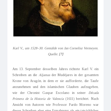
Karl V., um 1528–30. Gemälde von Jan Cornelisz Vermeyen.
Quelle:
[7]
Am 13. September desselben Jahres richtete Karl V. ein
Schreiben an die
Aljamas
der Mudéjares in der gesamten
Krone von Aragón, in dem er sie aufforderte, die Taufe
anzunehmen und den islamischen Glauben aufzugeben,
wie der Chronist Gaspar Escolano in seiner
Década
Primera de la Historia de Valencia
(1611) berichtet. Nach
Ansicht von Autoren wie Professor Pardo Moreno war
dieses Schreiben eher eine Ermahnung als ein tatsächliches