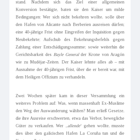
stand. Nachdem sich das Ziel einer allgemeinen
Konversion bestätigte, baten sie den Kaiser um milde
Bedingungen: Wer sich nicht bekehren wollte, solle über
den Hafen von Alicante nach Berberien ausreisen dürfen;
eine 40-jährige Frist ohne Eingreifen der Inquisition gegen
Neubekehrte; Aufschub des Bekehrungsbefehls gegen
Zahlung einer Entschädigungssumme; sowie weiterhin die
Gerichtsbarkeit des
Bayle General
der Krone von Aragón
wie zu Mudéjar-Zeiten. Der Kaiser lehnte alles ab – mit
Ausnahme der 40-jährigen Frist, über die er bereit war, mit
dem Heiligen Offizium zu verhandeln.
Zwei Wochen später kam in dieser Versammlung ein
weiteres Problem auf: Was, wenn massenhaft Ex-Muslime
den Weg der Auswanderung wählten? Man erließ Gesetze,
die ihre Ausreise erschwerten, etwa das Verbot, bewegliche
Güter zu verkaufen. Wer „
allende
“ gehen wollte, musste
dies über den galicischen Hafen La Coruña tun und die