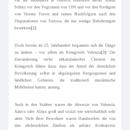
Für die Mudéjares in Valencia bedeutete dieser Status
Schutz vor den Pogromen von 1391 und vor den Predigten
von Vicente Ferrer und seinen Nachfolgern nach den
Disputationen von Tortosa, die nur wenige Bekehrungen
bewirkten
[2]
.
Doch bereits im 15. Jahrhundert begannen sich die Dinge
zu ändern – vor allem im Königreich Valencia
[3]
: Die
Zuwanderung vieler altkatalanischer Christen ins
Königreich führte dazu, dass der Anteil der christlichen
Bevölkerung selbst in abgelegenen Bergregionen und
ländlichen Gebieten, die traditionell muslimische
Mehrheiten hatten, anstieg.
Auch in den Städten waren die
Morerías
von Valencia,
Xàtiva oder Alzira groß und sozial wie wirtschaftlich sehr
aktiv. Viele ihrer Bewohner waren Handwerker, die von
den altchristlichen Zünften als unfaire Konkurrenz