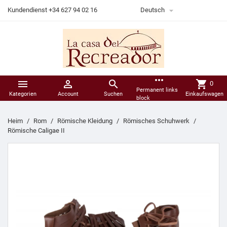

Kundendienst +34 627 94 02 16
Deutsch
more_horiz



shopping_cart
0
Permanent links
Kategorien
Account
Suchen
Einkaufswagen
block
Heim
Rom
Römische Kleidung
Römisches Schuhwerk
Römische Caligae II