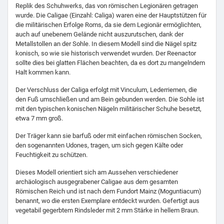
Replik des Schuhwerks, das von römischen Legionären getragen
wurde. Die Caligae (Einzahl: Caliga) waren eine der Hauptstützen für
die militärischen Erfolge Roms, da sie dem Legionär ermöglichten,
auch auf unebenem Gelände nicht auszurutschen, dank der
Metallstollen an der Sohle. In diesem Modell sind die Nägel spitz
konisch, so wie sie historisch verwendet wurden. Der Reenactor
sollte dies bei glatten Flächen beachten, da es dort zu mangelndem
Halt kommen kann.
Der Verschluss der Caliga erfolgt mit Vinculum, Lederriemen, die
den Fuß umschließen und am Bein gebunden werden. Die Sohle ist
mit den typischen konischen Nägeln militärischer Schuhe besetzt,
etwa 7 mm groß.
Der Träger kann sie barfuß oder mit einfachen römischen Socken,
den sogenannten Udones, tragen, um sich gegen Kälte oder
Feuchtigkeit zu schützen.
Dieses Modell orientiert sich am Aussehen verschiedener
archäologisch ausgegrabener Caligae aus dem gesamten
Römischen Reich und ist nach dem Fundort Mainz (Moguntiacum)
benannt, wo die ersten Exemplare entdeckt wurden. Gefertigt aus
vegetabil gegerbtem Rindsleder mit 2 mm Stärke in hellem Braun.