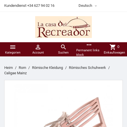

Kundendienst +34 627 94 02 16
Deutsch
more_horiz



shopping_cart
0
Permanent links
Kategorien
Account
Suchen
Einkaufswagen
block
Heim
Rom
Römische Kleidung
Römisches Schuhwerk
Caligae Mainz