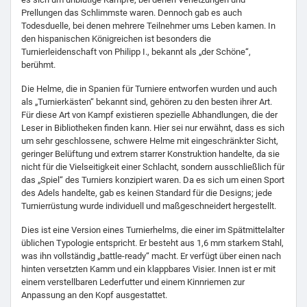
Prellungen das Schlimmste waren. Dennoch gab es auch
Todesduelle, bei denen mehrere Teilnehmer ums Leben kamen. In
den hispanischen Königreichen ist besonders die
Turnierleidenschaft von Philipp I., bekannt als „der Schöne“,
berühmt.
Die Helme, die in Spanien für Turniere entworfen wurden und auch
als „Turnierkästen“ bekannt sind, gehören zu den besten ihrer Art.
Für diese Art von Kampf existieren spezielle Abhandlungen, die der
Leser in Bibliotheken finden kann. Hier sei nur erwähnt, dass es sich
um sehr geschlossene, schwere Helme mit eingeschränkter Sicht,
geringer Belüftung und extrem starrer Konstruktion handelte, da sie
nicht für die Vielseitigkeit einer Schlacht, sondern ausschließlich für
das „Spiel“ des Turniers konzipiert waren. Da es sich um einen Sport
des Adels handelte, gab es keinen Standard für die Designs; jede
Turnierrüstung wurde individuell und maßgeschneidert hergestellt.
Dies ist eine Version eines Turnierhelms, die einer im Spätmittelalter
üblichen Typologie entspricht. Er besteht aus 1,6 mm starkem Stahl,
was ihn vollständig „battle-ready“ macht. Er verfügt über einen nach
hinten versetzten Kamm und ein klappbares Visier. Innen ist er mit
einem verstellbaren Lederfutter und einem Kinnriemen zur
Anpassung an den Kopf ausgestattet.