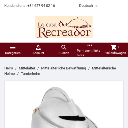

Kundendienst +34 627 94 02 16
Deutsch
more_horiz



shopping_cart
0
Permanent links
Kategorien
Account
Suchen
Einkaufswagen
block
Heim
Mittelalter
Mittelalterliche Bewaffnung
Mittelalterliche
Helme
Turnierhelm