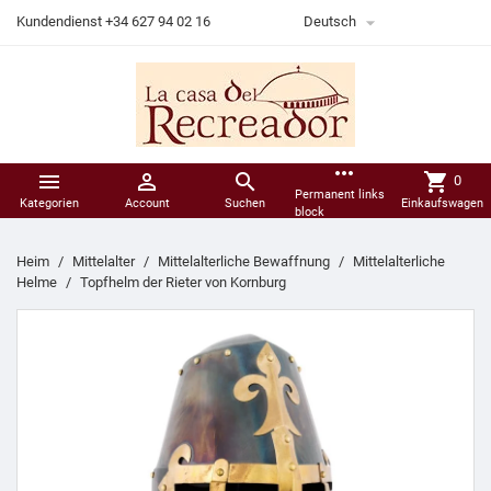

Kundendienst +34 627 94 02 16
Deutsch
more_horiz



shopping_cart
0
Permanent links
Kategorien
Account
Suchen
Einkaufswagen
block
Heim
Mittelalter
Mittelalterliche Bewaffnung
Mittelalterliche
Helme
Topfhelm der Rieter von Kornburg