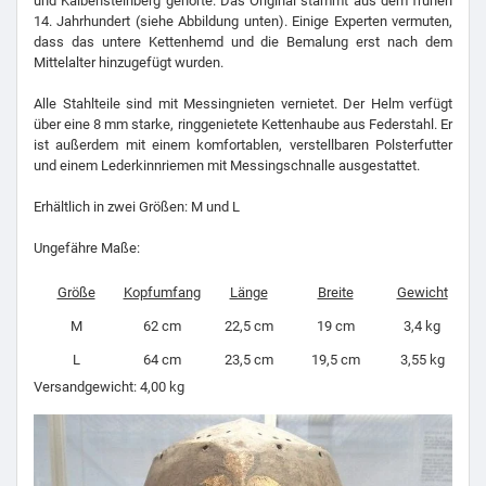
und Kalbensteinberg gehörte. Das Original stammt aus dem frühen
14. Jahrhundert (siehe Abbildung unten). Einige Experten vermuten,
dass das untere Kettenhemd und die Bemalung erst nach dem
Mittelalter hinzugefügt wurden.
Alle Stahlteile sind mit Messingnieten vernietet. Der Helm verfügt
über eine 8 mm starke, ringgenietete Kettenhaube aus Federstahl. Er
ist außerdem mit einem komfortablen, verstellbaren Polsterfutter
und einem Lederkinnriemen mit Messingschnalle ausgestattet.
Erhältlich in zwei Größen: M und L
Ungefähre Maße:
Größe
Kopfumfang
Länge
Breite
Gewicht
M
62 cm
22,5 cm
19 cm
3,4 kg
L
64 cm
23,5 cm
19,5 cm
3,55 kg
Versandgewicht: 4,00 kg