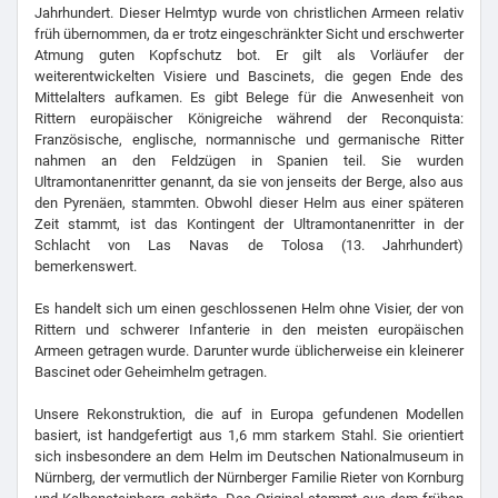
Jahrhundert. Dieser Helmtyp wurde von christlichen Armeen relativ
früh übernommen, da er trotz eingeschränkter Sicht und erschwerter
Atmung guten Kopfschutz bot. Er gilt als Vorläufer der
weiterentwickelten Visiere und Bascinets, die gegen Ende des
Mittelalters aufkamen. Es gibt Belege für die Anwesenheit von
Rittern europäischer Königreiche während der Reconquista:
Französische, englische, normannische und germanische Ritter
nahmen an den Feldzügen in Spanien teil. Sie wurden
Ultramontanenritter genannt, da sie von jenseits der Berge, also aus
den Pyrenäen, stammten. Obwohl dieser Helm aus einer späteren
Zeit stammt, ist das Kontingent der Ultramontanenritter in der
Schlacht von Las Navas de Tolosa (13. Jahrhundert)
bemerkenswert.
Es handelt sich um einen geschlossenen Helm ohne Visier, der von
Rittern und schwerer Infanterie in den meisten europäischen
Armeen getragen wurde. Darunter wurde üblicherweise ein kleinerer
Bascinet oder Geheimhelm getragen.
Unsere Rekonstruktion, die auf in Europa gefundenen Modellen
basiert, ist handgefertigt aus 1,6 mm starkem Stahl. Sie orientiert
sich insbesondere an dem Helm im Deutschen Nationalmuseum in
Nürnberg, der vermutlich der Nürnberger Familie Rieter von Kornburg