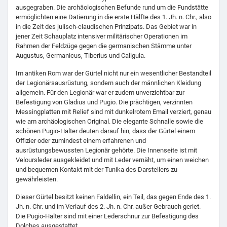
ausgegraben. Die archäologischen Befunde rund um die Fundstätte
ermöglichten eine Datierung in die erste Hälfte des 1. Jh. n. Chr., also
in die Zeit des julisch-claudischen Prinzipats. Das Gebiet war in
jener Zeit Schauplatz intensiver militärischer Operationen im
Rahmen der Feldzüge gegen die germanischen Stämme unter
Augustus, Germanicus, Tiberius und Caligula.
Im antiken Rom war der Gürtel nicht nur ein wesentlicher Bestandteil
der Legionärsausrüstung, sondern auch der männlichen Kleidung
allgemein. Für den Legionär war er zudem unverzichtbar zur
Befestigung von Gladius und Pugio. Die prächtigen, verzinnten
Messingplatten mit Relief sind mit dunkelrotem Email verziert, genau
wie am archäologischen Original. Die elegante Schnalle sowie die
schönen Pugio-Halter deuten darauf hin, dass der Gürtel einem
Offizier oder zumindest einem erfahrenen und
ausrüstungsbewussten Legionär gehörte. Die Innenseite ist mit
Veloursleder ausgekleidet und mit Leder vernäht, um einen weichen
und bequemen Kontakt mit der Tunika des Darstellers zu
gewährleisten.
Dieser Gürtel besitzt keinen Faldellin, ein Teil, das gegen Ende des 1.
Jh. n. Chr. und im Verlauf des 2. Jh. n. Chr. außer Gebrauch geriet.
Die Pugio-Halter sind mit einer Lederschnur zur Befestigung des
Dolches ausgestattet.