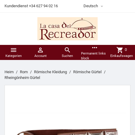

Kundendienst +34 627 94 02 16
Deutsch
more_horiz



shopping_cart
0
Permanent links
Kategorien
Account
Suchen
Einkaufswagen
block
Heim
Rom
Römische Kleidung
Römische Gürtel
Rheingönheim Gürtel