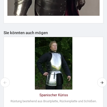
Sie könnten auch mögen
Spanischer Küriss
Rüstung bestehend aus Brustplatte, Rückenplatte und Schößen.
S