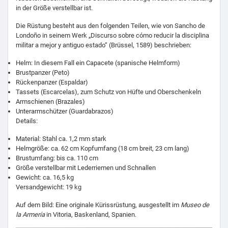
in der Größe verstellbar ist.
Die Rüstung besteht aus den folgenden Teilen, wie von Sancho de
Londoño in seinem Werk „Discurso sobre cómo reducir la disciplina
militar a mejor y antiguo estado“ (Brüssel, 1589) beschrieben:
Helm: In diesem Fall ein Capacete (spanische Helmform)
Brustpanzer (Peto)
Rückenpanzer (Espaldar)
Tassets (Escarcelas), zum Schutz von Hüfte und Oberschenkeln
Armschienen (Brazales)
Unterarmschützer (Guardabrazos)
Details:
Material: Stahl ca. 1,2 mm stark
Helmgröße: ca. 62 cm Kopfumfang (18 cm breit, 23 cm lang)
Brustumfang: bis ca. 110 cm
Größe verstellbar mit Lederriemen und Schnallen
Gewicht: ca. 16,5 kg
Versandgewicht: 19 kg
Auf dem Bild: Eine originale Kürissrüstung, ausgestellt im
Museo de
la Armería
in Vitoria, Baskenland, Spanien.