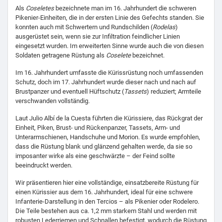
Als
Coseletes
bezeichnete man im 16. Jahrhundert die schweren
Pikenier-Einheiten, die in der ersten Linie des Gefechts standen. Sie
konnten auch mit Schwertern und Rundschilden (
Rodelas
)
ausgerüstet sein, wenn sie zur Infiltration feindlicher Linien
eingesetzt wurden. Im erweiterten Sinne wurde auch die von diesen
Soldaten getragene Rüstung als
Coselete
bezeichnet.
Im 16. Jahrhundert umfasste die Kürissrüstung noch umfassenden
Schutz, doch im 17. Jahrhundert wurde dieser nach und nach auf
Brustpanzer und eventuell Hüftschutz (
Tassets
) reduziert; Armteile
verschwanden vollständig.
Laut Julio Albí de la Cuesta führten die Kürissiere, das Rückgrat der
Einheit, Piken, Brust- und Rückenpanzer, Tassets, Arm- und
Unterarmschienen, Handschuhe und Morion. Es wurde empfohlen,
dass die Rüstung blank und glänzend gehalten werde, da sie so
imposanter wirke als eine geschwärzte – der Feind sollte
beeindruckt werden.
Wir präsentieren hier eine vollständige, einsatzbereite Rüstung für
einen Kürissier aus dem 16. Jahrhundert, ideal für eine schwere
Infanterie-Darstellung in den Tercios – als Pikenier oder Rodelero.
Die Teile bestehen aus ca. 1,2 mm starkem Stahl und werden mit
robusten Lederriemen und Schnallen befestigt, wodurch die Rüstung