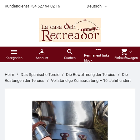

Kundendienst +34 627 94 02 16
Deutsch
more_horiz



shopping_cart
0
Permanent links
Kategorien
Account
Suchen
Einkaufswagen
block
Heim
Das Spanische Tercio
Die Bewaffnung der Tercios
Die
Rüstungen der Tercios
Vollständige Kürissrüstung – 16. Jahrhundert