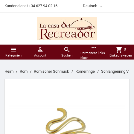

Kundendienst +34 627 94 02 16
Deutsch
more_horiz



shopping_cart
0
Permanent links
Kategorien
Account
Suchen
Einkaufswagen
block
Heim
Rom
Römischer Schmuck
Römerringe
Schlangenring V