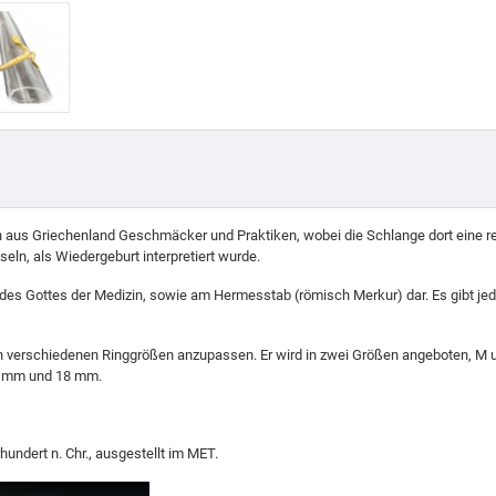
s Griechenland Geschmäcker und Praktiken, wobei die Schlange dort eine relig
eln, als Wiedergeburt interpretiert wurde.
 des Gottes der Medizin, sowie am Hermesstab (römisch Merkur) dar. Es gibt je
ch verschiedenen Ringgrößen anzupassen. Er wird in zwei Größen angeboten, M 
15 mm und 18 mm.
undert n. Chr., ausgestellt im MET.