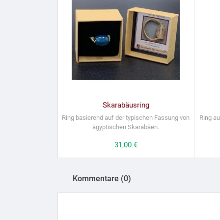
Skarabäusring
Ring basierend auf der typischen Fassung von
Ring au
ägyptischen Skarabäen.
Preis
31,00 €
Kommentare (0)