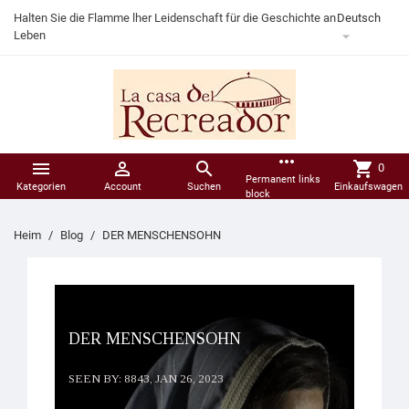
Halten Sie die Flamme lher Leidenschaft für die Geschichte an
Deutsch

Leben
more_horiz



shopping_cart
0
Permanent links
Kategorien
Account
Suchen
Einkaufswagen
block
Heim
Blog
DER MENSCHENSOHN
DER MENSCHENSOHN
SEEN BY: 8843,
JAN 26, 2023