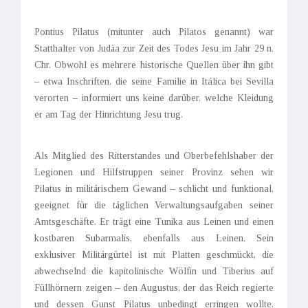
Pontius Pilatus (mitunter auch Pilatos genannt) war
Statthalter von Judäa zur Zeit des Todes Jesu im Jahr 29 n.
Chr. Obwohl es mehrere historische Quellen über ihn gibt
– etwa Inschriften, die seine Familie in Itálica bei Sevilla
verorten – informiert uns keine darüber, welche Kleidung
er am Tag der Hinrichtung Jesu trug.
Als Mitglied des Ritterstandes und Oberbefehlshaber der
Legionen und Hilfstruppen seiner Provinz sehen wir
Pilatus in militärischem Gewand – schlicht und funktional,
geeignet für die täglichen Verwaltungsaufgaben seiner
Amtsgeschäfte. Er trägt eine Tunika aus Leinen und einen
kostbaren Subarmalis, ebenfalls aus Leinen. Sein
exklusiver Militärgürtel ist mit Platten geschmückt, die
abwechselnd die kapitolinische Wölfin und Tiberius auf
Füllhörnern zeigen – den Augustus, der das Reich regierte
und dessen Gunst Pilatus unbedingt erringen wollte.