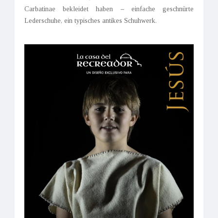
Carbatinae bekleidet haben – einfache geschnürte
Lederschuhe, ein typisches antikes Schuhwerk.