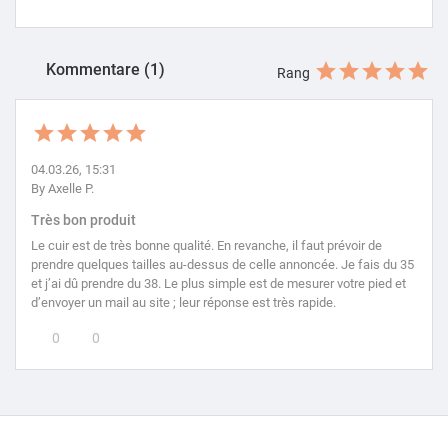
Kommentare (1)
Rang
04.03.26, 15:31
By Axelle P.
Très bon produit
Le cuir est de très bonne qualité. En revanche, il faut prévoir de
prendre quelques tailles au-dessus de celle annoncée. Je fais du 35
et j’ai dû prendre du 38. Le plus simple est de mesurer votre pied et
d’envoyer un mail au site ; leur réponse est très rapide.
0
0