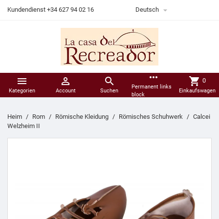

Kundendienst +34 627 94 02 16
Deutsch
more_horiz



shopping_cart
0
Permanent links
Kategorien
Account
Suchen
Einkaufswagen
block
Heim
Rom
Römische Kleidung
Römisches Schuhwerk
Calcei
Welzheim II