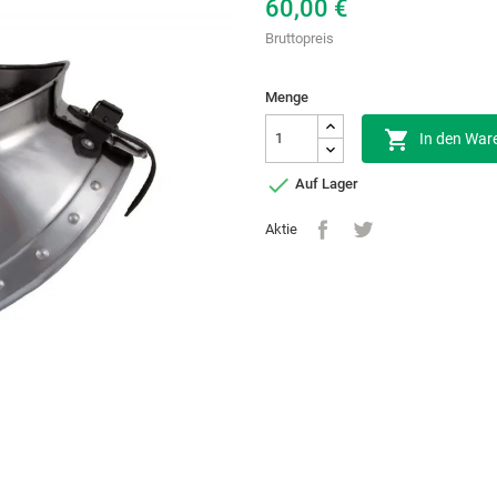
60,00 €
Bruttopreis
Menge

In den War

Auf Lager
Aktie