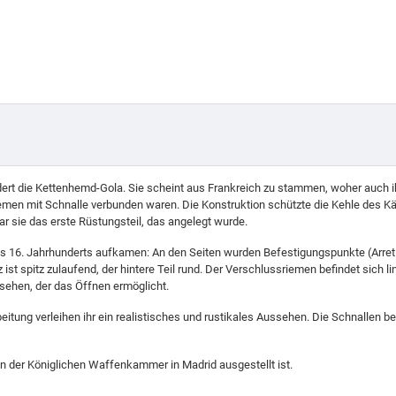
ndert die Kettenhemd-Gola. Sie scheint aus Frankreich zu stammen, woher auch
Riemen mit Schnalle verbunden waren. Die Konstruktion schützte die Kehle des K
r sie das erste Rüstungsteil, das angelegt wurde.
des 16. Jahrhunderts aufkamen: An den Seiten wurden Befestigungspunkte (Arre
st spitz zulaufend, der hintere Teil rund. Der Verschlussriemen befindet sich l
rsehen, der das Öffnen ermöglicht.
beitung verleihen ihr ein realistisches und rustikales Aussehen. Die Schnallen
e in der Königlichen Waffenkammer in Madrid ausgestellt ist.