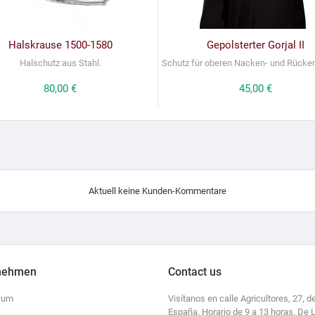
Halskrause 1500-1580
Gepolsterter Gorjal II
Halschutz aus Stahl.
Schutz für oberen Nacken- und Rücken
Preis
80,00 €
Preis
45,00 €
Aktuell keine Kunden-Kommentare
nehmen
Contact us
sum
Visítanos en calle Agricultores, 27, de
España. Horario de 9 a 13 horas. De 