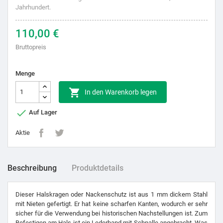
110,00 €
Bruttopreis
Menge

In den Warenkorb legen

Auf Lager
Aktie
Beschreibung
Produktdetails
Dieser Halskragen oder Nackenschutz ist aus 1 mm dickem Stahl
mit Nieten gefertigt. Er hat keine scharfen Kanten, wodurch er sehr
sicher für die Verwendung bei historischen Nachstellungen ist. Zum
Befestigen am Hals ist ein Lederband mit Schnalle angebracht. Was
dieses Stück aus der Epic Dark Reihe von Epic Armoury besonders