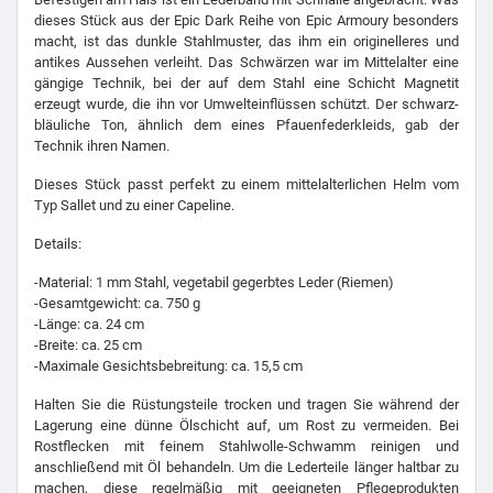
macht, ist das dunkle Stahlmuster, das ihm ein originelleres und
antikes Aussehen verleiht. Das Schwärzen war im Mittelalter eine
gängige Technik, bei der auf dem Stahl eine Schicht Magnetit
erzeugt wurde, die ihn vor Umwelteinflüssen schützt. Der schwarz-
bläuliche Ton, ähnlich dem eines Pfauenfederkleids, gab der
Technik ihren Namen.
Dieses Stück passt perfekt zu einem mittelalterlichen Helm vom
Typ Sallet und zu einer Capeline.
Details:
-Material: 1 mm Stahl, vegetabil gegerbtes Leder (Riemen)
-Gesamtgewicht: ca. 750 g
-Länge: ca. 24 cm
-Breite: ca. 25 cm
-Maximale Gesichtsbebreitung: ca. 15,5 cm
Halten Sie die Rüstungsteile trocken und tragen Sie während der
Lagerung eine dünne Ölschicht auf, um Rost zu vermeiden. Bei
Rostflecken mit feinem Stahlwolle-Schwamm reinigen und
anschließend mit Öl behandeln. Um die Lederteile länger haltbar zu
machen, diese regelmäßig mit geeigneten Pflegeprodukten
behandeln.