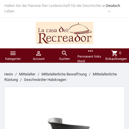

Willkommen bei LacasadelRecreador
Deutsch
more_horiz



shopping_cart
0
Permanent links
Kategorien
Account
Suchen
Einkaufswagen
block
Heim
Mittelalter
Mittelalterliche Bewaffnung
Mittelalterliche
Rüstung
Geschwärzter Halskragen