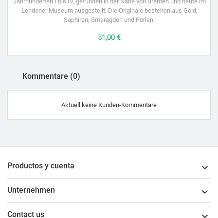
Jahrhunderten I bis IV, gefunden in der Nähe von Bremen und heute im
Londoner Museum ausgestellt. Die Originale bestehen aus Gold,
Saphiren, Smaragden und Perlen.
Preis
51,00 €
Kommentare (0)
Aktuell keine Kunden-Kommentare
Productos y cuenta

Unternehmen

Contact us
