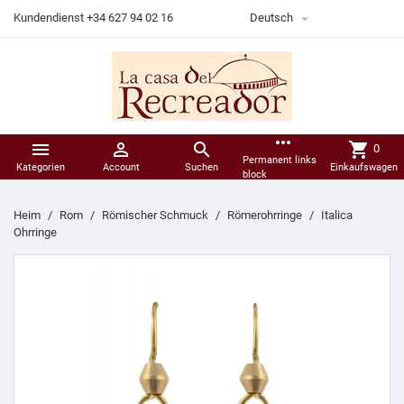

Kundendienst +34 627 94 02 16
Deutsch
more_horiz



shopping_cart
0
Permanent links
Kategorien
Account
Suchen
Einkaufswagen
block
Heim
Rom
Römischer Schmuck
Römerohrringe
Italica
Ohrringe