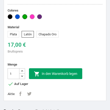
Colores
Schwarz
Blau
Grün
Pink
Lila
Material
Plata
Latón
Chapado Oro
17,00 €
Bruttopreis
Menge

In den Warenkorb legen

Auf Lager
Aktie