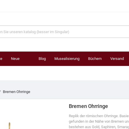
te
Neue
Blog
Musealisierung
Büchern
Versand
Produkte
Bremen Ohrringe
Bremen Ohrringe
Replik der römischen Ohrringe. Basie
gefunden in der Nähe von Bremen un
bestehen aus Gold, Saphiren, Smara