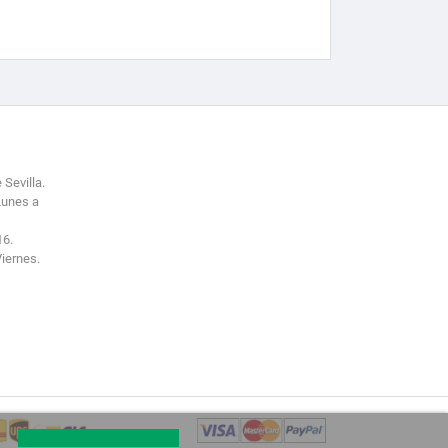
 Sevilla.
Lunes a
16.
Viernes.