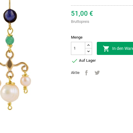
51,00 €
Bruttopreis
Menge

In den War

Auf Lager
Aktie