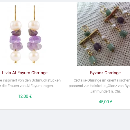
Livia Al Fayum Ohrringe
Byzanz Ohrringe
ge inspiriert von den Schmuckstücken,
Crotalia-Ohrringe im orientalischen 
e die Frauen von Al Fayum tragen.
passend zur Halskette „Glanz von Byz
Jahrhundert n. Chr.
Preis
12,00 €
Preis
45,00 €