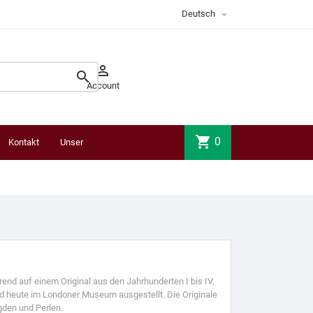

Deutsch


Account
shopping_cart
0
Kontakt
Unser
Laden
rend auf einem Original aus den Jahrhunderten I bis IV,
d heute im Londoner Museum ausgestellt. Die Originale
gden und Perlen.