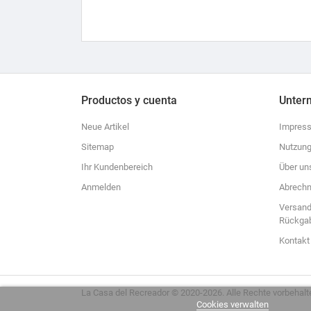
Productos y cuenta
Unter
Neue Artikel
Impres
Sitemap
Nutzung
Ihr Kundenbereich
Über un
Anmelden
Abrechn
Versand
Rückga
Kontakt
La Casa del Recreador © 2020-2026. Alle Rechte vorbehalt
Cookies verwalten