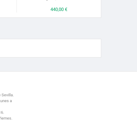
Preis
440,00 €
 Sevilla.
Lunes a
16.
Viernes.