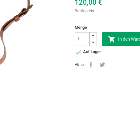
120,00 €
Bruttopreis
Menge

In den War

Auf Lager
Aktie