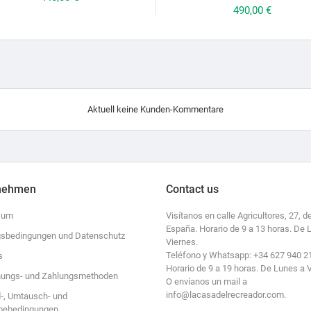
Preis
490,00 €
Aktuell keine Kunden-Kommentare
nehmen
Contact us
sum
Visítanos en calle Agricultores, 27, de
España. Horario de 9 a 13 horas. De 
sbedingungen und Datenschutz
Viernes.
Teléfono y Whatsapp: +34 627 940 2
s
Horario de 9 a 19 horas. De Lunes a 
ungs- und Zahlungsmethoden
O envíanos un mail a
info@lacasadelrecreador.com.
-, Umtausch- und
bebedingungen