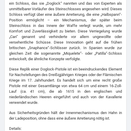
ein Schloss, das sie „Doglock“ nannten und das von Experten als
unmittelbarer Vorläufer des Steinschlosses angesehen wird. Dieses
Schloss verfügt über eine äußere Arretierung, die eine „Halbspann“-
Position ermöglicht – ein Mechanismus, der später beim
Steinschloss in das Innere der Waffe verlegt wurde, um mehr
Komfort und Zuverlässigkeit zu bieten. Diese Verriegelung wurde
„Can“ genannt und verhinderte vor allem ungewollte oder
versehentliche Schüsse. Diese Innovation geht auf die frühen
britischen „Snaphance“-Schlösser zurück. In Spanien wurde zur
gleichen Zeit die sogenannte „Miquelete“- oder „Patilla“-Schloss
entwickelt, die ähnliche Konzepte verfolgte.
Diese Replik einer Doglock-Pistole ist ein beeindruckendes Element
für Nachstellungen des Dreißigjährigen Krieges oder der Flämischen
Kriege im 17. Jahrhundert. Es handelt sich um eine recht große
Pistole mit einer Gesamtlänge von etwa 64 cm und einem 16-Zoll-
Lauf (ca. 41 cm), die ab 1615 in den englischen und
niederländischen Heeren eingeführt und auch von der Kavallerie
verwendet wurde.
Aus Sicherheitsgründen hält der Innenmechanismus den Hahn in
der Ladeposition, ohne dass eine äußere Arretierung nötig ist.
Details: