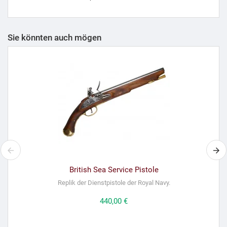
Sie könnten auch mögen
British Sea Service Pistole
Replik der Dienstpistole der Royal Navy.
Preis
440,00 €