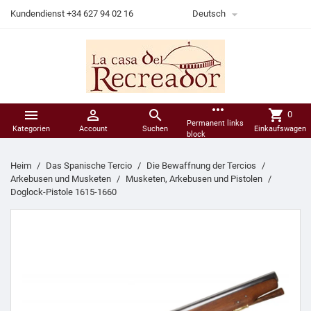

Kundendienst +34 627 94 02 16
Deutsch
more_horiz



shopping_cart
0
Permanent links
Kategorien
Account
Suchen
Einkaufswagen
block
Heim
Das Spanische Tercio
Die Bewaffnung der Tercios
Arkebusen und Musketen
Musketen, Arkebusen und Pistolen
Doglock-Pistole 1615-1660