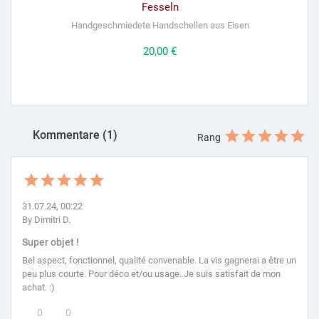
Fesseln
Handgeschmiedete Handschellen aus Eisen
Preis
20,00 €
Kommentare (1)
Rang
31.07.24, 00:22
By Dimitri D.
Super objet !
Bel aspect, fonctionnel, qualité convenable. La vis gagnerai a être un
peu plus courte. Pour déco et/ou usage. Je suis satisfait de mon
achat. :)
0
0