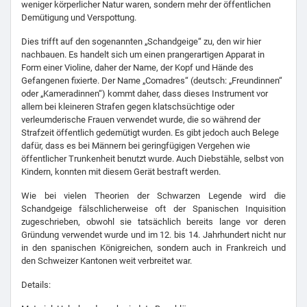
weniger körperlicher Natur waren, sondern mehr der öffentlichen
Demütigung und Verspottung.
Dies trifft auf den sogenannten „Schandgeige“ zu, den wir hier
nachbauen. Es handelt sich um einen prangerartigen Apparat in
Form einer Violine, daher der Name, der Kopf und Hände des
Gefangenen fixierte. Der Name „Comadres“ (deutsch: „Freundinnen“
oder „Kameradinnen“) kommt daher, dass dieses Instrument vor
allem bei kleineren Strafen gegen klatschsüchtige oder
verleumderische Frauen verwendet wurde, die so während der
Strafzeit öffentlich gedemütigt wurden. Es gibt jedoch auch Belege
dafür, dass es bei Männern bei geringfügigen Vergehen wie
öffentlicher Trunkenheit benutzt wurde. Auch Diebstähle, selbst von
Kindern, konnten mit diesem Gerät bestraft werden.
Wie bei vielen Theorien der Schwarzen Legende wird die
Schandgeige fälschlicherweise oft der Spanischen Inquisition
zugeschrieben, obwohl sie tatsächlich bereits lange vor deren
Gründung verwendet wurde und im 12. bis 14. Jahrhundert nicht nur
in den spanischen Königreichen, sondern auch in Frankreich und
den Schweizer Kantonen weit verbreitet war.
Details: