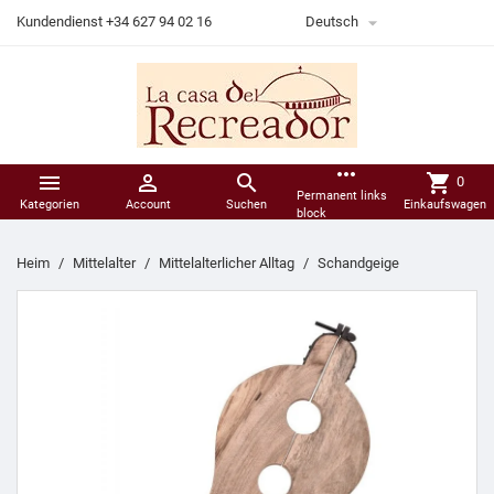

Kundendienst +34 627 94 02 16
Deutsch
more_horiz



shopping_cart
0
Permanent links
Kategorien
Account
Suchen
Einkaufswagen
block
Heim
Mittelalter
Mittelalterlicher Alltag
Schandgeige