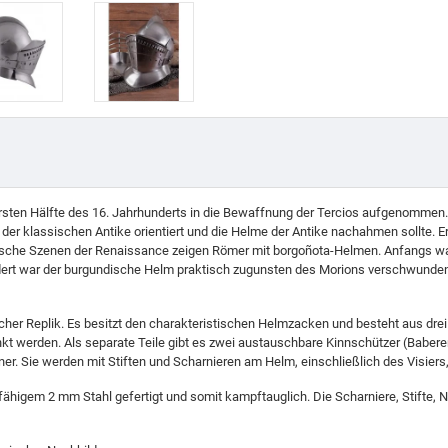
ersten Hälfte des 16. Jahrhunderts in die Bewaffnung der Tercios aufgenommen
er klassischen Antike orientiert und die Helme der Antike nachahmen sollte. Er
blische Szenen der Renaissance zeigen Römer mit borgoñota-Helmen. Anfangs wa
ert war der burgundische Helm praktisch zugunsten des Morions verschwunden, a
rischer Replik. Es besitzt den charakteristischen Helmzacken und besteht aus d
t werden. Als separate Teile gibt es zwei austauschbare Kinnschützer (Babere
r. Sie werden mit Stiften und Scharnieren am Helm, einschließlich des Visiers,
fähigem 2 mm Stahl gefertigt und somit kampftauglich. Die Scharniere, Stifte, N