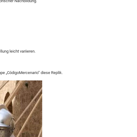
storischer Nachbildung.
ung leicht variieren.
uppe „CódigoMercenario“ diese Replik.