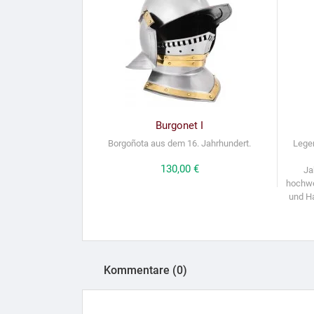
Burgonet I
Borgoñota aus dem 16. Jahrhundert.
Lege
Preis
130,00 €
Ja
hochwe
und Ha
Kommentare (0)