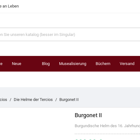
te an Leben
te
Neue
Blog
Musealisierung
Büchern
Versand
Produkte
cios
Die Helme der Tercios
Burgonet II
Burgonet II
Burgundische Helm des 16. Jahrhund