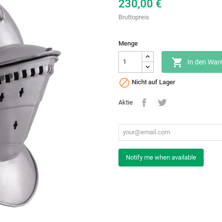
230,00 €
Bruttopreis
Menge

In den War

Nicht auf Lager
Aktie
Notify me when available