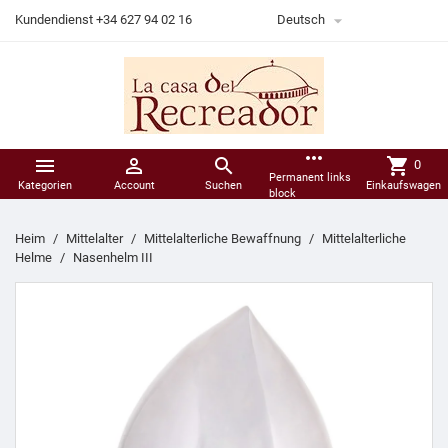

Kundendienst +34 627 94 02 16
Deutsch
more_horiz



shopping_cart
0
Permanent links
Kategorien
Account
Suchen
Einkaufswagen
block
Heim
Mittelalter
Mittelalterliche Bewaffnung
Mittelalterliche
Helme
Nasenhelm III