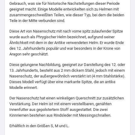
Gebrauch, was sie für historische Nachstellungen dieser Periode
geeignet macht. Einige Modelle entwickelten sich zu Helmen mit
zusammengeschweißten Teilen, wie dieser Typ, bei dem die beiden
Teile in der Mitte verbunden sind.
Diese Art von Nasenschutz mit nach vorne spitz zulaufender Spitze
wurde auch als Phrygischer Helm bezeichnet, aufgrund seiner
Ähnlichkeit mit dem in der Antike verwendeten Helm. Er wurde Ende
des 12. Jahrhunderts populär und war besonders in der Krone von
Aragon sehr geschätzt.
Diese gelungene Nachbildung, geeignet zur Darstellung des 12. oder
13. Jahrhunderts, besteht aus 2 mm dickem Stahl, jedoch mit einem
Nasenschutz, der außergewöhnlich verstärkt ist (4 mm Stahlstärke).
Dieses Modell verfügt über eine markante Spitze, die an antike
Modelle erinnert.
Der Nasenschutz hat einen winkeligen Querschnitt zur zusätzlichen
Verstärkung. Der Helm ist mit einem verstellbaren, genähten
Innenfutter aus gepolstertem Stoff ausgestattet. Die zwei
Kinnriemen bestehen aus Rindsleder mit Messingschnallen.
Erhältlich in den Größen S, M und L.