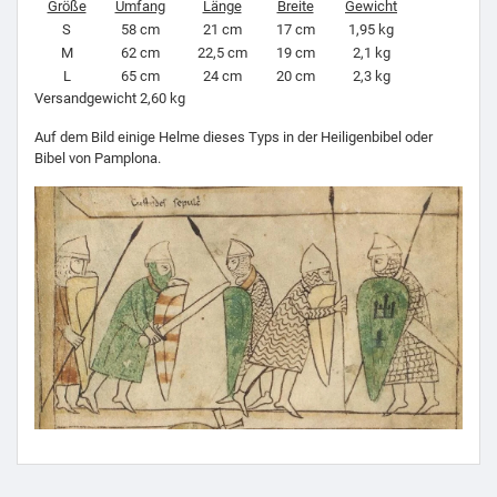
Größe
Umfang
Länge
Breite
Gewicht
S
58 cm
21 cm
17 cm
1,95 kg
M
62 cm
22,5 cm
19 cm
2,1 kg
L
65 cm
24 cm
20 cm
2,3 kg
Versandgewicht 2,60 kg
Auf dem Bild einige Helme dieses Typs in der Heiligenbibel oder
Bibel von Pamplona.