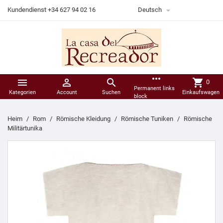

Kundendienst +34 627 94 02 16
Deutsch
more_horiz



shopping_cart
0
Permanent links
Kategorien
Account
Suchen
Einkaufswagen
block
Heim
Rom
Römische Kleidung
Römische Tuniken
Römische
Militärtunika