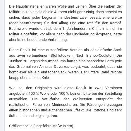
Die Hauptmaterialien waren Wolle und Leinen. Über die Farben der
Militärtuniken sind sich die Autoren nicht ganz einig, doch scheint es
sicher, dass jeder Legionär mindestens zwei besaß: eine weiße
(oder naturfarbene) für den Alltag und eine rote für den Kampf.
Baumwolle wurde erst ab dem 1. Jahrhundert n. Chr. allmählich im
Militär eingeführt, vor allem nach der Eingliederung Ägyptens, hatte
aber keine bedeutende Verbreitung.
Diese Replik ist eine ausgefeiltere Version als der einfache Sack
aus zwei verbundenen Stoffstücken. Nach Bishop-Coulston: Die
Tuniken zu Beginn des Imperiums hatten eine besondere Form (wie
das Grabmal von Annaius Daverzus zeigt), was bedeutet, dass sie
komplexer als ein einfacher Sack waren. Der untere Rand reichte
knapp oberhalb der Knie.
Wie bei den Originalen wird diese Replik in zwei Versionen
angeboten: 100 % Wolle oder 100 % Leinen, bitte bei der Bestellung
auswählen. Die Naturfarbe der Wollversion entspricht der
realistischen Farbe von Merinoschafen. Die Färbungen erzeugen
einen historischen und authentischen Effekt. Die Rottöne sind sehr
ästhetisch und originalgetreu.
Größentabelle (ungefähre Maße in cm):