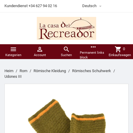

Kundendienst +34 627 94 02 16
Deutsch
more_horiz



shopping_cart
0
Permanent links
Kategorien
Account
Suchen
Einkaufswagen
block
Heim
Rom
Römische Kleidung
Römisches Schuhwerk
Udones III