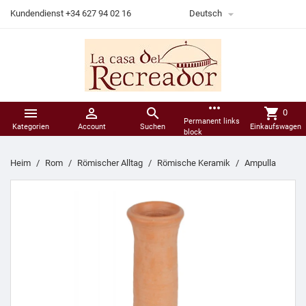

Kundendienst +34 627 94 02 16
Deutsch
more_horiz



shopping_cart
0
Permanent links
Kategorien
Account
Suchen
Einkaufswagen
block
Heim
Rom
Römischer Alltag
Römische Keramik
Ampulla