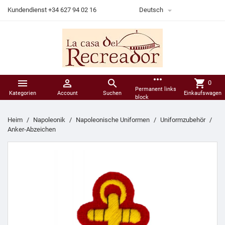

Kundendienst +34 627 94 02 16
Deutsch
more_horiz



shopping_cart
0
Permanent links
Kategorien
Account
Suchen
Einkaufswagen
block
Heim
Napoleonik
Napoleonische Uniformen
Uniformzubehör
Anker-Abzeichen