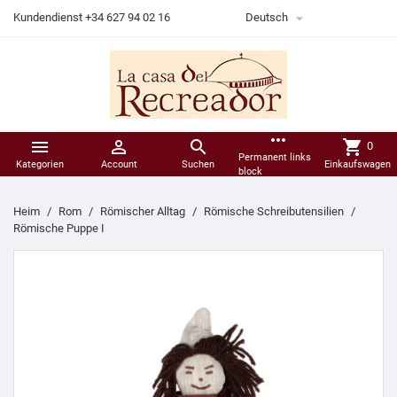

Kundendienst +34 627 94 02 16
Deutsch
more_horiz



shopping_cart
0
Permanent links
Kategorien
Account
Suchen
Einkaufswagen
block
Heim
Rom
Römischer Alltag
Römische Schreibutensilien
Römische Puppe I