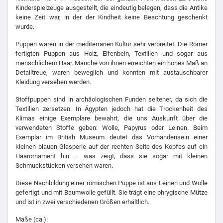
Kinderspielzeuge ausgestellt, die eindeutig belegen, dass die Antike
keine Zeit war, in der der Kindheit keine Beachtung geschenkt
wurde.
Puppen waren in der mediterranen Kultur sehr verbreitet. Die Römer
fertigten Puppen aus Holz, Elfenbein, Textilien und sogar aus
menschlichem Haar. Manche von ihnen erreichten ein hohes Maß an
Detailtreue, waren beweglich und konnten mit austauschbarer
Kleidung versehen werden.
Stoffpuppen sind in archäologischen Funden seltener, da sich die
Textilien zersetzen. In Ägypten jedoch hat die Trockenheit des
Klimas einige Exemplare bewahrt, die uns Auskunft über die
verwendeten Stoffe geben: Wolle, Papyrus oder Leinen. Beim
Exemplar im British Museum deutet das Vorhandensein einer
kleinen blauen Glasperle auf der rechten Seite des Kopfes auf ein
Haarornament hin – was zeigt, dass sie sogar mit kleinen
Schmuckstücken versehen waren.
Diese Nachbildung einer römischen Puppe ist aus Leinen und Wolle
gefertigt und mit Baumwolle gefüllt. Sie trägt eine phrygische Mütze
und ist in zwei verschiedenen Größen erhältlich.
Maße (ca.):