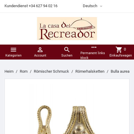

Kundendienst +34 627 94 02 16
Deutsch
more_horiz



shopping_cart
0
Permanent links
Kategorien
Account
Suchen
Einkaufswagen
block
Heim
Rom
Römischer Schmuck
Römerhalsketten
Bulla aurea