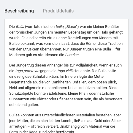
Beschreibung
Produktdetails
Die
Bulla
(vom lateinischen
bulla
, „Blase“) war ein kleiner Behälter,
der römischen Jungen am neunten Lebenstag um den Hals gehängt
wurde. Es sind bereits etruskische Darstellungen von Kindern mit
Bullae bekannt, was vermuten lässt, dass die Römer diese Tradition
von den Etruskern übernahmen. Nur Jungen trugen eine Bulla – für
Mädchen gab es stattdessen die
Lunulae
.
Der Junge trug diesen Anhänger bis zur Volljährigkeit, wenn er auch
die
toga praetexta
gegen die
toga virilis
tauschte. Die Bulla hatte
eine religiöse Schutzfunktion: Im Inneren legte die Mutter
Gegenstände ab, die vor Krankheiten, Unfällen, dem bösen Blick,
Neid und allgemein menschlichem Unheil schützen sollten. Diese
Schutzobjekte konnten Edelsteine, kleine Phalli oder natürliche
Substanzen wie Blätter oder Pflanzensamen sein, die als besonders
schützend galten.
Bullae konnten aus unterschiedlichsten Materialien bestehen, aber
jede Mutter, die es sich leisten konnte, ließ sie aus Gold oder Silber
anfertigen – oft reich verziert. Unabhängig vom Material war die
Form in der Regel rund oder herzförmig.