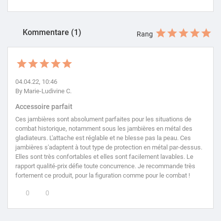
Kommentare (1)
Rang
04.04.22, 10:46
By Marie-Ludivine C.
Accessoire parfait
Ces jambières sont absolument parfaites pour les situations de
combat historique, notamment sous les jambières en métal des
gladiateurs. L'attache est réglable et ne blesse pas la peau. Ces
jambières s'adaptent à tout type de protection en métal par-dessus.
Elles sont très confortables et elles sont facilement lavables. Le
rapport qualité-prix défie toute concurrence. Je recommande très
fortement ce produit, pour la figuration comme pour le combat !
0
0