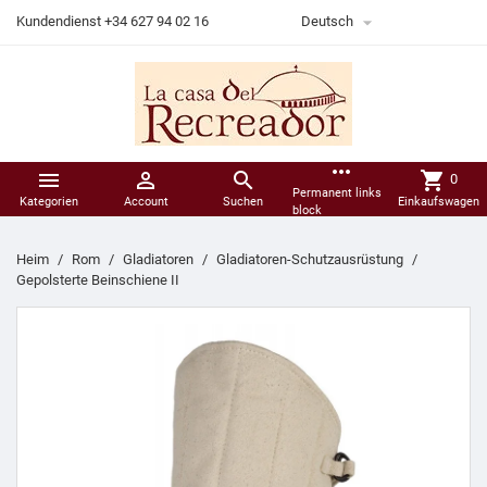

Kundendienst +34 627 94 02 16
Deutsch
more_horiz



shopping_cart
0
Permanent links
Kategorien
Account
Suchen
Einkaufswagen
block
Heim
Rom
Gladiatoren
Gladiatoren-Schutzausrüstung
Gepolsterte Beinschiene II