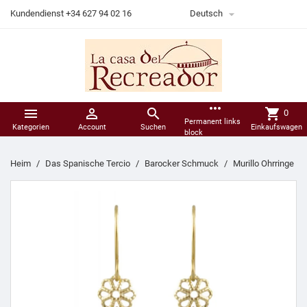

Kundendienst +34 627 94 02 16
Deutsch
more_horiz



shopping_cart
0
Permanent links
Kategorien
Account
Suchen
Einkaufswagen
block
Heim
Das Spanische Tercio
Barocker Schmuck
Murillo Ohrringe