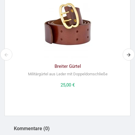
Breiter Gürtel
Militärgürtel aus Leder mit Doppeldornschließe
W
Preis
25,00 €
Kommentare (0)