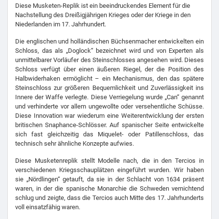
Diese Musketen-Replik ist ein beeindruckendes Element für die
Nachstellung des Dreißigjährigen Krieges oder der Kriege in den
Niederlanden im 17. Jahrhundert.
Die englischen und holländischen Büchsenmacher entwickelten ein
Schloss, das als „Doglock“ bezeichnet wird und von Experten als
unmittelbarer Vorläufer des Steinschlosses angesehen wird. Dieses
Schloss verfügt über einen äußeren Riegel, der die Position des
Halbwiderhaken ermöglicht – ein Mechanismus, den das spätere
Steinschloss zur größeren Bequemlichkeit und Zuverlässigkeit ins
Innere der Waffe verlegte. Diese Verriegelung wurde „Can“ genannt
und verhinderte vor allem ungewollte oder versehentliche Schüsse.
Diese Innovation war wiederum eine Weiterentwicklung der ersten
britischen Snaphance-Schlösser. Auf spanischer Seite entwickelte
sich fast gleichzeitig das Miquelet- oder Patillenschloss, das
technisch sehr ähnliche Konzepte aufwies.
Diese Musketenreplik stellt Modelle nach, die in den Tercios in
verschiedenen Kriegsschauplätzen eingeführt wurden. Wir haben
sie „Nördlingen“ getauft, da sie in der Schlacht von 1634 präsent
waren, in der die spanische Monarchie die Schweden vernichtend
schlug und zeigte, dass die Tercios auch Mitte des 17. Jahrhunderts
voll einsatzfähig waren.