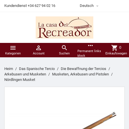

Kundendienst +34 627 94 02 16
Deutsch
more_horiz



shopping_cart
0
Permanent links
Kategorien
Account
Suchen
Einkaufswagen
block
Heim
Das Spanische Tercio
Die Bewaffnung der Tercios
Arkebusen und Musketen
Musketen, Arkebusen und Pistolen
Nördlingen Musket