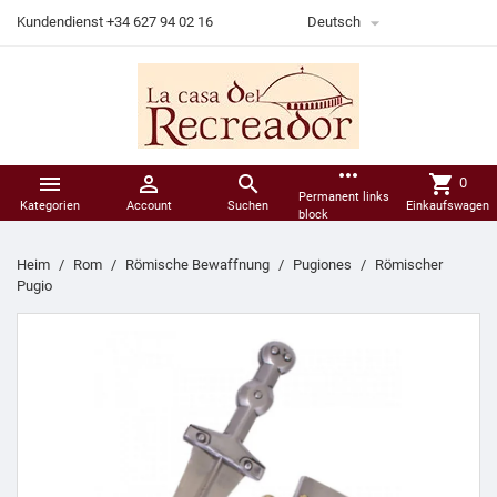

Kundendienst +34 627 94 02 16
Deutsch
more_horiz



shopping_cart
0
Permanent links
Kategorien
Account
Suchen
Einkaufswagen
block
Heim
Rom
Römische Bewaffnung
Pugiones
Römischer
Pugio