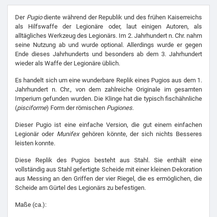
Der
Pugio
diente während der Republik und des frühen Kaiserreichs
als Hilfswaffe der Legionäre oder, laut einigen Autoren, als
alltägliches Werkzeug des Legionärs. Im 2. Jahrhundert n. Chr. nahm
seine Nutzung ab und wurde optional. Allerdings wurde er gegen
Ende dieses Jahrhunderts und besonders ab dem 3. Jahrhundert
wieder als Waffe der Legionäre üblich.
Es handelt sich um eine wunderbare Replik eines Pugios aus dem 1.
Jahrhundert n. Chr., von dem zahlreiche Originale im gesamten
Imperium gefunden wurden. Die Klinge hat die typisch fischähnliche
(
pisciforme
) Form der römischen
Pugiones
.
Dieser Pugio ist eine einfache Version, die gut einem einfachen
Legionär oder
Munifex
gehören könnte, der sich nichts Besseres
leisten konnte.
Diese Replik des Pugios besteht aus Stahl. Sie enthält eine
vollständig aus Stahl gefertigte Scheide mit einer kleinen Dekoration
aus Messing an den Griffen der vier Riegel, die es ermöglichen, die
Scheide am Gürtel des Legionärs zu befestigen.
Maße (ca.):