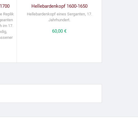
–1700
Hellebardenkopf 1600-1650
e Replik
Hellebardenkopf eines Serganten, 17.
rgeanten
Jahrhundert.
h im 17.
Preis
60,00 €
ndig,
assener