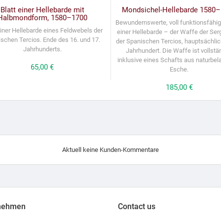
Blatt einer Hellebarde mit
Mondsichel-Hellebarde 1580
Halbmondform, 1580–1700
Bewundernswerte, voll funktionsfähig
einer Hellebarde eines Feldwebels der
einer Hellebarde – der Waffe der Se
schen Tercios. Ende des 16. und 17.
der Spanischen Tercios, hauptsächlic
Jahrhunderts.
Jahrhundert. Die Waffe ist vollstä
inklusive eines Schafts aus naturbel
Preis
65,00 €
Esche.
Preis
185,00 €
Aktuell keine Kunden-Kommentare
nehmen
Contact us