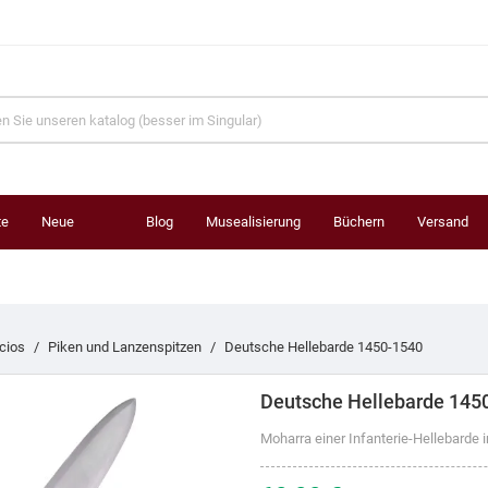
te
Neue
Blog
Musealisierung
Büchern
Versand
Produkte
cios
Piken und Lanzenspitzen
Deutsche Hellebarde 1450-1540
Deutsche Hellebarde 145
Moharra einer Infanterie-Hellebarde 