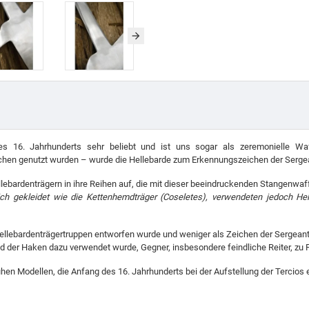
 16. Jahrhunderts sehr beliebt und ist uns sogar als zeremonielle Waf
chen genutzt wurden – wurde die Hellebarde zum Erkennungszeichen der Sergean
bardenträgern in ihre Reihen auf, die mit dieser beeindruckenden Stangenwaff
ich gekleidet wie die Kettenhemdträger (Coseletes), verwendeten jedoch He
Hellebardenträgertruppen entworfen wurde und weniger als Zeichen der Sergeante
d der Haken dazu verwendet wurde, Gegner, insbesondere feindliche Reiter, zu Fa
rühen Modellen, die Anfang des 16. Jahrhunderts bei der Aufstellung der Tercios