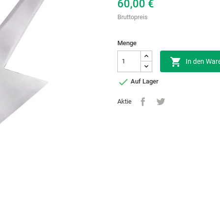
60,00 €
Bruttopreis
Menge

In den War

Auf Lager
Aktie