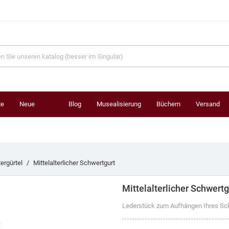
te
Neue
Blog
Musealisierung
Büchern
Versand
Produkte
tergürtel
Mittelalterlicher Schwertgurt
Mittelalterlicher Schwertg
Lederstück zum Aufhängen Ihres Sch