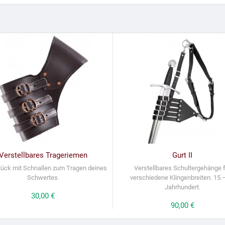
Verstellbares Trageriemen
Gurt II
tück mit Schnallen zum Tragen deines
Verstellbares Schultergehänge 
Schwertes.
verschiedene Klingenbreiten. 15.
Jahrhundert.
Preis
30,00 €
Preis
90,00 €