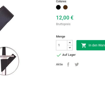
Colores
Schwarz
Braun
12,00 €
Bruttopreis
Menge

In den War

Auf Lager
Aktie