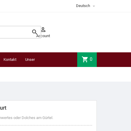

Deutsch


Account
shopping_cart
0
Kontakt
Unser
Laden
urt
wertes oder Dolches am Gürtel.